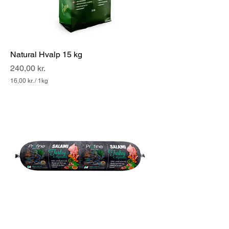
Natural Hvalp 15 kg
Pris
240,00 kr.
16,00 kr.
/
1kg
1
6
,
0
0
k
r
.
p
r
.
1
K
i
l
o
g