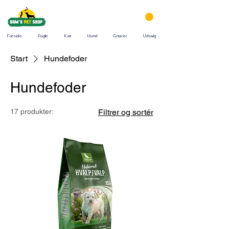
Forside
Fugle
Kat
Hund
Gnaver
Udsalg
Start
Hundefoder
Hundefoder
17 produkter:
Filtrer og sortér