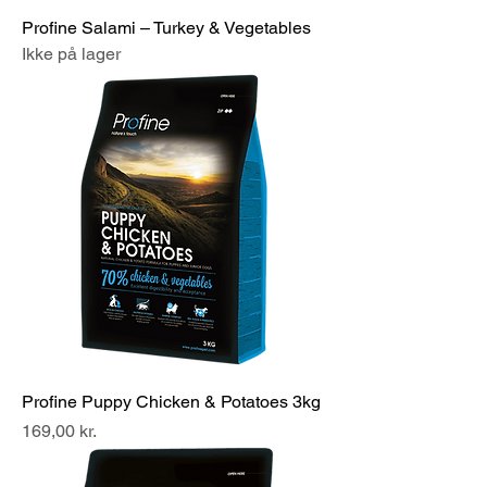
r
Profine Salami – Turkey & Vegetables
a
m
Ikke på lager
Profine Puppy Chicken & Potatoes 3kg
Pris
169,00 kr.