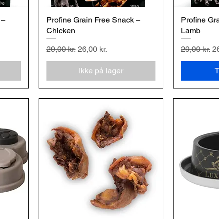
 –
Profine Grain Free Snack –
Hurtigvisning
Profine Gr
H
Chicken
Lamb
Regulær pris
Salgspris
Regulær pr
Sa
29,00 kr.
26,00 kr.
29,00 kr.
26
Ikke på lager
T