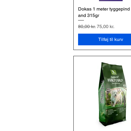
Yaki X-Large140-159g
Dokas 1 meter tyggepind
Hurtigvisning
and 315gr
Regulær pris
Salgspris
80,00 kr.
75,00 kr.
Tilføj til kurv