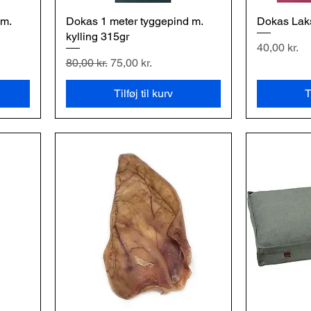
 m.
Dokas 1 meter tyggepind m.
Hurtigvisning
Dokas Laks
H
kylling 315gr
Pris
40,00 kr.
Regulær pris
Salgspris
80,00 kr.
75,00 kr.
Tilføj til kurv
T