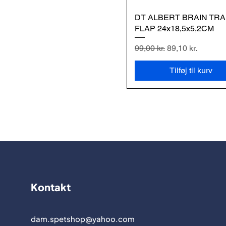
DT ALBERT BRAIN TRA
Hurtigvisning
FLAP 24x18,5x5,2CM
Regulær pris
Salgspris
99,00 kr.
89,10 kr.
Tilføj til kurv
Kontakt
dam.spetshop@yahoo.com