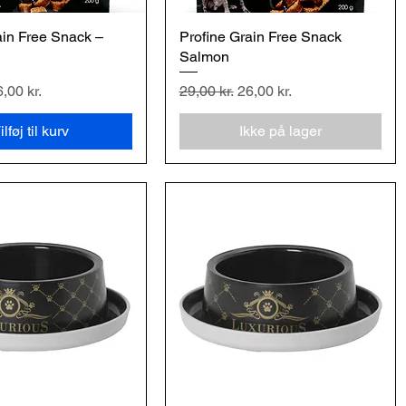
ain Free Snack –
urtigvisning
Profine Grain Free Snack
Hurtigvisning
Salmon
is
lgspris
Regulær pris
Salgspris
,00 kr.
29,00 kr.
26,00 kr.
ilføj til kurv
Ikke på lager