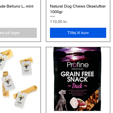
e Belluno L, mint
urtigvisning
Natural Dog Chews Okseluftrør
Hurtigvisning
1000gr
Pris
110,00 kr.
kke på lager
Tilføj til kurv