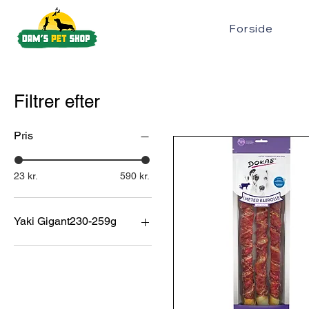
Forside
Filtrer efter
Pris
23 kr.
590 kr.
Yaki Gigant230-259g
Yaki Gigant230-259g
Yaki Large 100-109g
Yaki Medium 60-69g
Yaki Small 30-39g