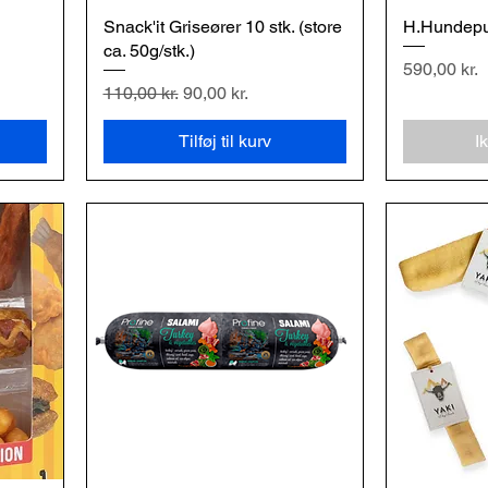
Snack'it Griseører 10 stk. (store
Hurtigvisning
H.Hundepud
H
ca. 50g/stk.)
Pris
590,00 kr.
Regulær pris
Salgspris
110,00 kr.
90,00 kr.
Tilføj til kurv
I