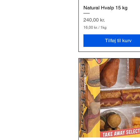
Natural Hvalp 15 kg
Hurtigvisning
Pris
240,00 kr.
16,00 kr.
/
1kg
1
6
Tilføj til kurv
,
0
0
k
r
.
p
r
.
1
K
i
l
o
g
r
a
m