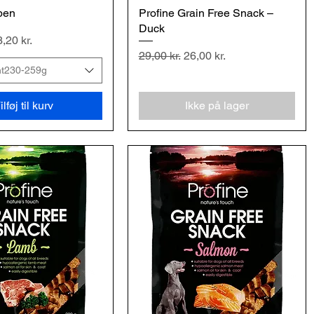
ben
urtigvisning
Profine Grain Free Snack –
Hurtigvisning
Duck
is
lgspris
,20 kr.
Regulær pris
Salgspris
29,00 kr.
26,00 kr.
nt230-259g
ilføj til kurv
Ikke på lager