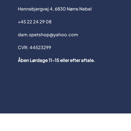
Hennebjergvej 4, 6830 Nørre Nebel
+45 22 24 29 08
dam.spetshop@yahoo.com
CVR: 44523299
Åben Lørdage 11-15 eller efter aftale.