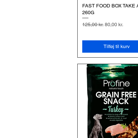
FAST FOOD BOX TAKE
Hurtigvisning
260G
Regulær pris
Salgspris
125,00 kr.
80,00 kr.
Tilføj til kurv