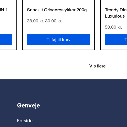
IN 1
Snack'it Griseørestykker 200g
Hurtigvisning
Trendy Din
H
Luxurious
Regulær pris
Salgspris
38,00 kr.
30,00 kr.
Pris
50,00 kr.
Tilføj til kurv
T
Vis flere
Genveje
Forside