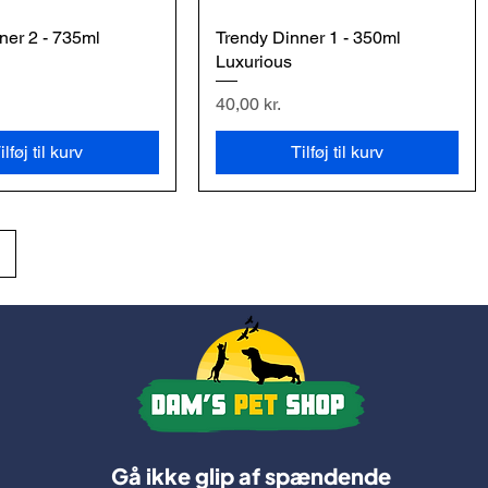
ner 2 - 735ml
urtigvisning
Trendy Dinner 1 - 350ml
Hurtigvisning
Luxurious
Pris
40,00 kr.
ilføj til kurv
Tilføj til kurv
Gå ikke glip af spændende