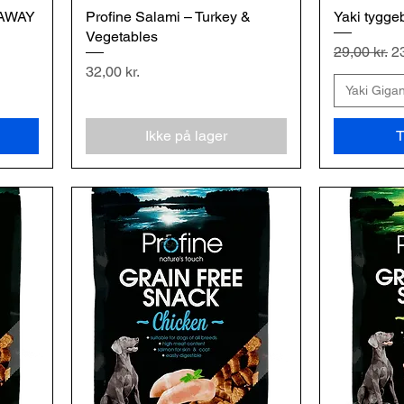
 AWAY
Profine Salami – Turkey &
Hurtigvisning
Yaki tygge
H
Vegetables
Regulær pr
Sa
29,00 kr.
23
Pris
32,00 kr.
Yaki Giga
Ikke på lager
T