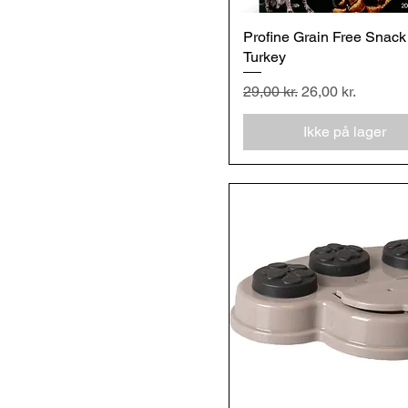
Profine Grain Free Snack
Hurtigvisning
Turkey
Regulær pris
Salgspris
29,00 kr.
26,00 kr.
Ikke på lager