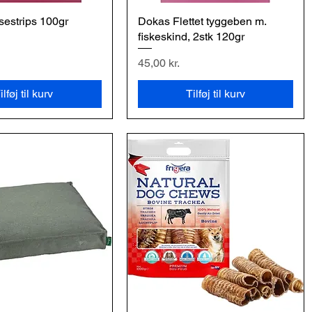
estrips 100gr
urtigvisning
Dokas Flettet tyggeben m.
Hurtigvisning
fiskeskind, 2stk 120gr
Pris
45,00 kr.
ilføj til kurv
Tilføj til kurv