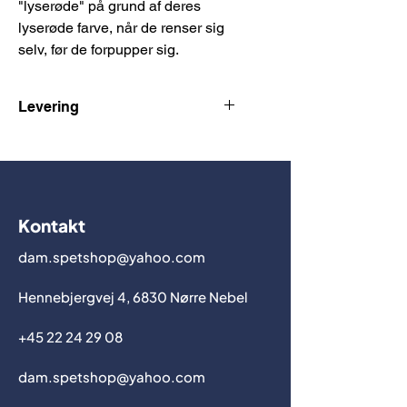
"lyserøde" på grund af deres
lyserøde farve, når de renser sig
selv, før de forpupper sig.
Levering
sendes ikke pt. ring eller skriv ang
leverig
Kontakt
dam.spetshop@yahoo.com
Hennebjergvej 4, 6830 Nørre Nebel
+45 22 24 29 08
dam.spetshop@yahoo.com