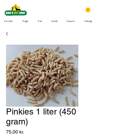
Forside
Fugle
Kat
Hund
Gnaver
Udsalg
Pinkies 1 liter (450
gram)
Pris
75,00 kr.