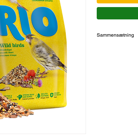
Sammensætning
ingredienser
kanariefrø
rapsfrø
marietidselfrø
japansk hirse
gul hirse
rød hirse
sort hirse
skrællet havre
Niger frø
linfrø
sunde frø
perilla
alger
calciumgluconat