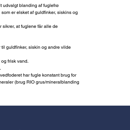
t udvalgt blanding af fuglefrø
Analytiske bestandde
protein - 16,5%
som er elsket af guldfinker, siskins og
fedt - 15%
fiber - 11,8%
sikrer, at fuglene får alle de
aske - 3,7 %
il guldfinker, siskin og andre vilde
 og frisk vand.
.
vedfoderet har fugle konstant brug for
eraler (brug RIO grus/mineralblanding