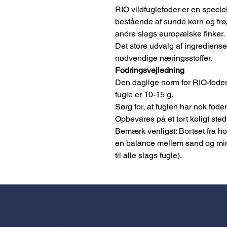
RIO vildfuglefoder er en speciel
bestående af sunde korn og frø, 
andre slags europæiske finker.
Det store udvalg af ingredienser 
nødvendige næringsstoffer.
Fodringsvejledning
Den daglige norm for RIO-foder t
fugle er 10-15 g.
Sørg for, at fuglen har nok foder
Opbevares på et tørt køligt sted
Bemærk venligst: Bortset fra ho
en balance mellem sand og min
til alle slags fugle).