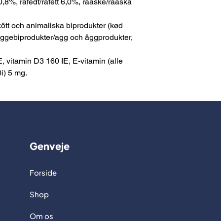
0,8%, råfedt/råfett 6,0%, råaske/råaska
ött och animaliska biprodukter (kød
ggebiprodukter/agg och äggprodukter,
E, vitamin D3 160 IE, E-vitamin (alle
i) 5 mg.
Genveje
Forside
Shop
Om os