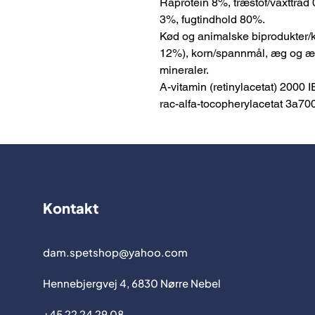
Råprotein 8%, træstof/växttråd 
3%, fugtindhold 80%.
Kød og animalske biprodukter/k
12%), korn/spannmål, æg og æ
mineraler.
A-vitamin (retinylacetat) 2000 I
rac-alfa-tocopherylacetat 3a700
Kontakt
dam.spetshop@yahoo.com
Hennebjergvej 4, 6830 Nørre Nebel
+45 22 24 29 08