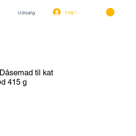
Log ind
Udsalg
Dåsemad til kat
d 415 g