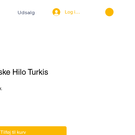
Log ind
Udsalg
ke Hilo Turkis
r
Salgspris
r.
Tilføj til kurv