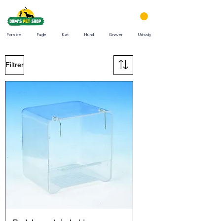
Forside
Fugle
Kat
Hund
Gnaver
Udsalg
Filtrer