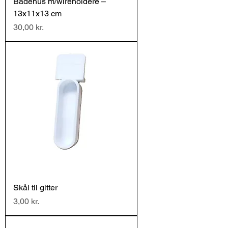
Badehus m/wireholdere –
13x11x13 cm
Pris
30,00 kr.
Skål til gitter
Pris
3,00 kr.