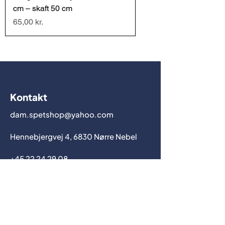
cm – skaft 50 cm
Pris
65,00 kr.
Kontakt
dam.spetshop@yahoo.com
Hennebjergvej 4, 6830 Nørre Nebel
+45 22 24 29 08
dam.spetshop@yahoo.com
CVR: 44523299
Åben Lørdage 11-15 eller efter aftale.