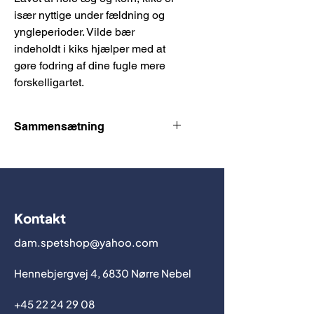
især nyttige under fældning og
yngleperioder. Vilde bær
indeholdt i kiks hjælper med at
gøre fodring af dine fugle mere
forskelligartet.
Sammensætning
Ingredienser
korn
æg og ægprodukter
sukkerarter (inklusive honning)
tørrede bær (blåbær, brombær,
Kontakt
hindbær, jordbær)
dam.spetshop@yahoo.com
Analytiske bestanddele
proteiner - 11%
Hennebjergvej 4, 6830 Nørre Nebel
fedt - 4%
fiber - 0,3%
+45 22 24 29 08