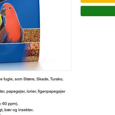
de fugle, som Stære, Skade, Turako,
itter, papegøjer, lorier, figenpapegøjer
 < 60 ppm).
gt, bær og insekter.