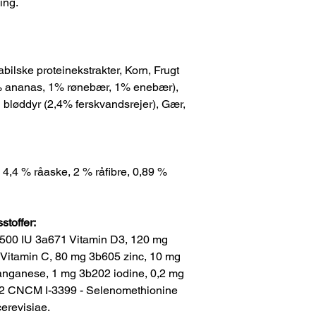
ing.
bilske proteinekstrakter, Korn, Frugt
% ananas, 1% rønebær, 1% enebær),
og bløddyr (2,4% ferskvandsrejer), Gær,
, 4,4 % råaske, 2 % råfibre, 0,89 %
toffer:
.500 IU 3a671 Vitamin D3, 120 mg
Vitamin C, 80 mg 3b605 zinc, 10 mg
nganese, 1 mg 3b202 iodine, 0,2 mg
2 CNCM I-3399 - Selenomethionine
erevisiae.