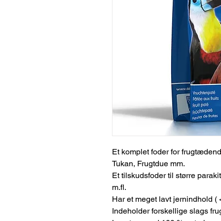
Et komplet foder for frugtæden
Tukan, Frugtdue mm.
Et tilskudsfoder til større parak
m.fl.
Har et meget lavt jernindhold (
Indeholder forskellige slags fru