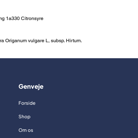
mg 1a330 Citronsyre
ra Origanum vulgare L, subsp. Hirtum.
Genveje
Forside
Shop
Om os